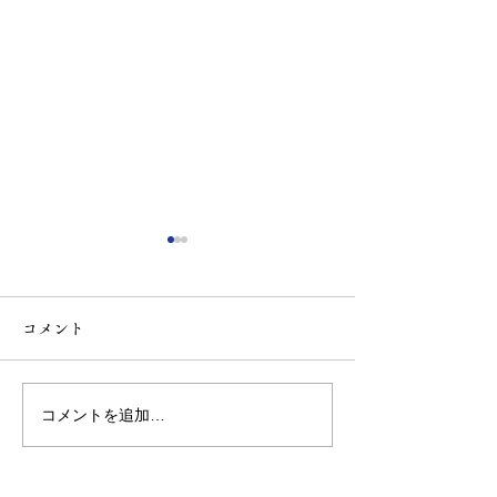
コメント
コメントを追加…
2026.7.10 燃料油価格変
2026.4.20 
動調整金（BAF）改定
動調整金（BAF