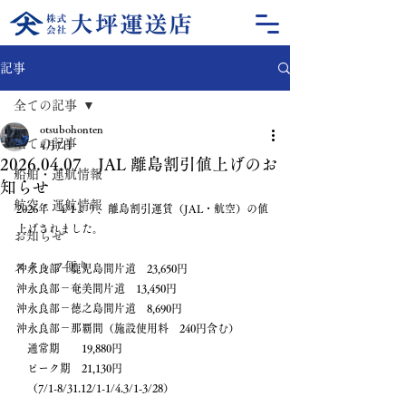
記事
全ての記事
otsubohonten
全ての記事
4月7日
2026.04.07 JAL 離島割引値上げのお
船舶・運航情報
知らせ
航空・運航情報
2026年　4/1より、離島割引運賃（JAL・航空）の値
上げされました。
お知らせ
スタッフ便り
沖永良部－鹿児島間片道　23,650円
沖永良部－奄美間片道　13,450円
沖永良部－徳之島間片道　8,690円
沖永良部－那覇間（施設使用料　240円含む）
　通常期　　19,880円
　ピーク期　21,130円
　（7/1-8/31.12/1-1/4.3/1-3/28）