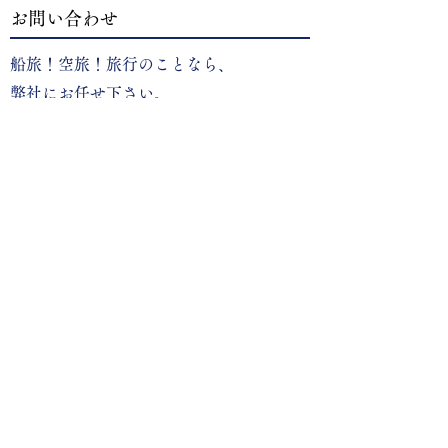
（値上げ）のお知らせ
（値下げ）のお
お問い合わせ
（8.3乗船より適用）
（5.2乗船より
船旅！空旅！旅行のことなら、
弊社にお任せ下さい。
大坪運送店へのお問い合わせはお電話（0997-92-
1126）もしくは専用のお問い合わせフォームより
お送りください。
今すぐ電話でお問い合わせ
お問い合わせフォームはこちら
【本社営業所】
〒891-9111 鹿児島県大島郡和泊町手々知名618-1
電話：
0997-92-1126
FAX：0997-92-3277